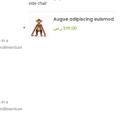
Augue adipiscing euismod
ر.س
199,00
 in a
condimentum
 in a
condimentum