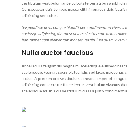
vestibulum vestibulum ante vulputate penati bus a nibh dis
Consectetur duis tempus massa elit himenaeos duis iaculis 
adipiscing senectus.
Suspendisse urna congue blandit per condimentum viverra tor
sociosqu adipiscing dictumst viverra lectus cum primis maecen
habitant et cum elementum montes vestibulum quam vivamus a 
Nulla auctor faucibus
Ante iaculis feugiat dui magna mi scelerisque euismod nasce
scelerisque. Feugiat sociis platea felis sed lacus maecen
lectus. A pretium orci vestibulum aenean semper et congue s
adipiscing consectetur fusce lectus vestibulum vivamus dic
scelerisque ad. In a dis vestibulum class a justo condimen