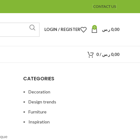
CONTACT US
0
LOGIN / REGISTER
ر.س
0,00
0
/
ر.س
0,00
CATEGORIES
Decoration
Design trends
Furniture
Inspiration
ique