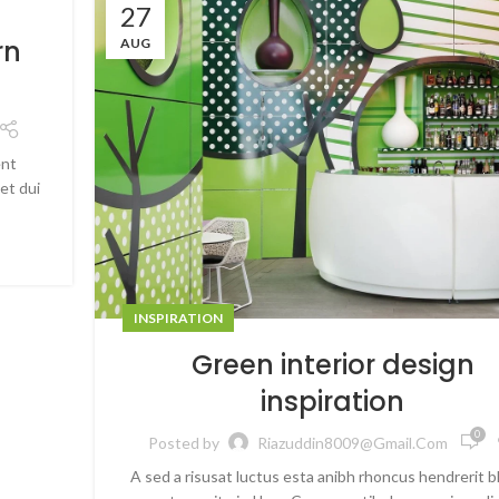
27
rn
AUG
ent
et dui
INSPIRATION
Green interior design
inspiration
0
Posted by
Riazuddin8009@gmail.com
A sed a risusat luctus esta anibh rhoncus hendrerit b