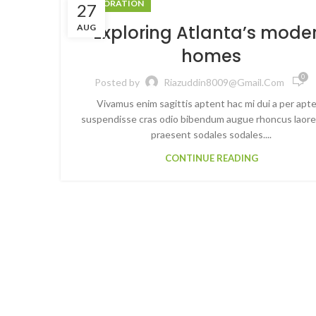
DECORATION
27
Exploring Atlanta’s mode
AUG
homes
0
Posted by
Riazuddin8009@gmail.com
Vivamus enim sagittis aptent hac mi dui a per apt
suspendisse cras odio bibendum augue rhoncus laore
praesent sodales sodales....
CONTINUE READING