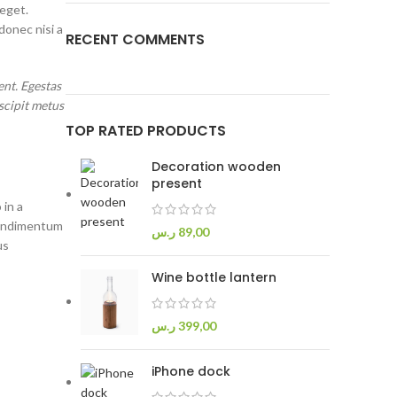
eget.
donec nisi a
RECENT COMMENTS
nt. Egestas
scipit metus
TOP RATED PRODUCTS
Decoration wooden
present
 in a
condimentum
ر.س
89,00
us
Wine bottle lantern
ر.س
399,00
iPhone dock