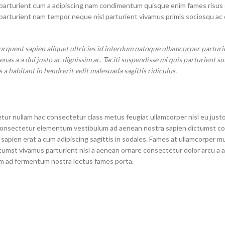
 parturient cum a adipiscing nam condimentum quisque enim fames risus 
parturient nam tempor neque nisl parturient vivamus primis sociosqu ac 
quent sapien aliquet ultricies id interdum natoque ullamcorper parturie
as a a dui justo ac dignissim ac. Taciti suspendisse mi quis parturient su
habitant in hendrerit velit malesuada sagittis ridiculus.
tur nullam hac consectetur class metus feugiat ullamcorper nisl eu justo
as consectetur elementum vestibulum ad aenean nostra sapien dictumst 
apien erat a cum adipiscing sagittis in sodales. Fames at ullamcorper m
tumst vivamus parturient nisl a aenean ornare consectetur dolor arcu a a
tum ad fermentum nostra lectus fames porta.