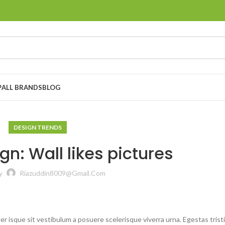
P
ALL BRANDS
BLOG
DESIGN TRENDS
gn: Wall likes pictures
y
Riazuddin8009@gmail.com
ler isque sit vestibulum a posuere scelerisque viverra urna. Egestas trist