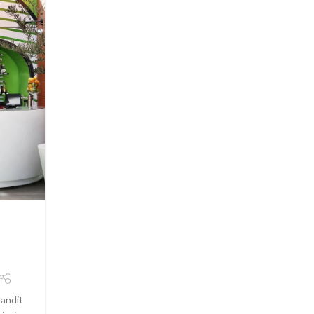
DESIGN TRENDS
27
Reinterprets the classic
AUG
bookshelf
0
Posted by
Riazuddin8009@gmail.com
Aliquet parturient scele risque scele risque nibh pr
parturient suspendisse platea sapien torquent feu
parturient hac amet. Vo...
CONTINUE READING
landit